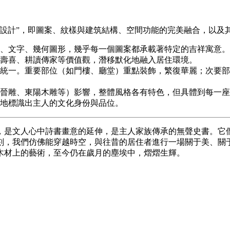
文設計”，即圖案、紋樣與建筑結構、空間功能的完美融合，以及
、文字、幾何圖形，幾乎每一個圖案都承載著特定的吉祥寓意。通
壽喜、耕讀傳家等價值觀，潛移默化地融入居住環境。
統一。重要部位（如門樓、廳堂）重點裝飾，繁復華麗；次要部
晉雕、東陽木雕等）影響，整體風格各有特色，但具體到每一座
地標識出主人的文化身份與品位。
，是文人心中詩書畫意的延伸，是主人家族傳承的無聲史書。它
刻，我們仿佛能穿越時空，與往昔的居住者進行一場關于美、關
木材上的藝術，至今仍在歲月的塵埃中，熠熠生輝。