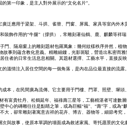
的第一印象，是主人對外展示的“文化名片”。
它廣泛應用于梁架、斗拱、雀替、門窗、屏風、家具等室內外木
和裝飾作用的“牛腿”（撐拱），常雕刻著仙鶴、鹿、麒麟等祥
子門、隔扇窗上的雕刻題材包羅萬象：幾何紋樣秩序井然，植物
，人物故事則蘊含教化意義。精雕細鏤，光影斑駁，營造出私密而
居住者的日常生活息息相關。其題材選擇、工藝水平，直接反映
文的溫情注入居住空間的每一個角落，是內在品位最直接的流露
的成本，在民間廣為流傳。它主要用于門樓、門罩、照壁、墀頭
題材有富貴牡丹、松鶴延年、福祿壽三星等，工藝精湛者可達數
中心的磚雕往往是點睛之筆，或為巨幅“福”、“壽”字，或為“
不大，卻常雕刻著寓意吉祥的花卉、博古、器物等，細節考究，
層次與故事，使原本單調的墻面成為敘述家風、寄托愿景的文化