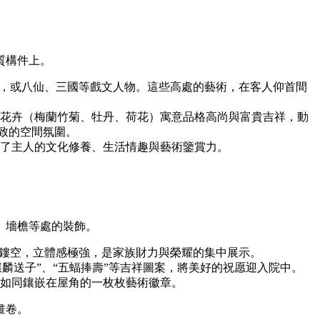
質構件上。
瑞，或八仙、三國等戲文人物。這些高處的藝術，在客人仰首間
花卉（梅蘭竹菊、牡丹、荷花）寓意品格高尚與富貴吉祥，動
雅致的空間氛圍。
了主人的文化修養、生活情趣與藝術鑒賞力。
。
、墻檐等處的裝飾。
層鏤空，立體感極強，是家族財力與榮耀的集中展示。
麒麟送子”、“五蝠捧壽”等吉祥圖案，將美好的祝愿迎入院中。
如同鑲嵌在屋角的一枚枚藝術徽章。
畫卷。