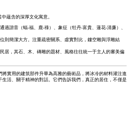
其中蘊含的深厚文化寓意。
過諧音（蝠-福、鹿-祿）、象征（牡丹-富貴、蓮花-清廉）、
位則簡潔大方。注重疏密關系、虛實對比，鏤空雕與浮雕結
民居，其石、木、磚雕的題材、風格往往統一于主人的審美偏
們將實用的建筑部件升華為高雅的藝術品，將冰冷的材料灌注進
于生活、關于精神的對話。它們告訴我們，真正的居住，不僅是