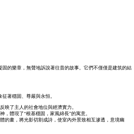
凝固的樂章，無聲地訴說著往昔的故事。它們不僅僅是建筑的結
象征著穩固、尊嚴與永恒。
反映了主人的社會地位與經濟實力。
神，體現了“根基穩固，家風綿長”的寓意。
體的畫，將光影切割成詩，使室內外景致相互滲透，意境幽