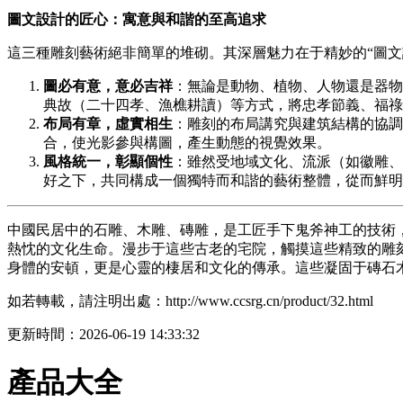
圖文設計的匠心：寓意與和諧的至高追求
這三種雕刻藝術絕非簡單的堆砌。其深層魅力在于精妙的“圖
圖必有意，意必吉祥
：無論是動物、植物、人物還是器物
典故（二十四孝、漁樵耕讀）等方式，將忠孝節義、福祿
布局有章，虛實相生
：雕刻的布局講究與建筑結構的協調
合，使光影參與構圖，產生動態的視覺效果。
風格統一，彰顯個性
：雖然受地域文化、流派（如徽雕、
好之下，共同構成一個獨特而和諧的藝術整體，從而鮮明
中國民居中的石雕、木雕、磚雕，是工匠手下鬼斧神工的技術
熱忱的文化生命。漫步于這些古老的宅院，觸摸這些精致的雕
身體的安頓，更是心靈的棲居和文化的傳承。這些凝固于磚石
如若轉載，請注明出處：http://www.ccsrg.cn/product/32.html
更新時間：2026-06-19 14:33:32
產品大全