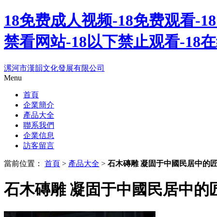
18免费成人视频-18免费观看-18
禁看网站-18以下禁止观看-18
漯河市漢韻文化發展有限公司
Menu
首頁
企業簡介
產品大全
聯系我們
企業信息
訪客留言
當前位置：
首頁
>
產品大全
>
石木磚雕 凝固于中國民居中的
石木磚雕 凝固于中國民居中的