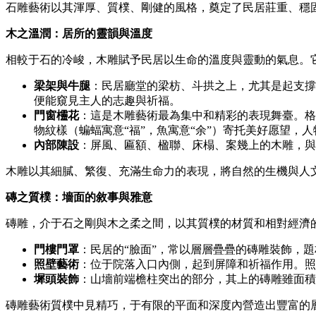
石雕藝術以其渾厚、質樸、剛健的風格，奠定了民居莊重、穩固
木之溫潤：居所的靈韻與溫度
相較于石的冷峻，木雕賦予民居以生命的溫度與靈動的氣息。
梁架與牛腿
：民居廳堂的梁枋、斗拱之上，尤其是起支撐
便能窺見主人的志趣與祈福。
門窗欞花
：這是木雕藝術最為集中和精彩的表現舞臺。格
物紋樣（蝙蝠寓意“福”，魚寓意“余”）寄托美好愿望
內部陳設
：屏風、匾額、楹聯、床榻、案幾上的木雕，與
木雕以其細膩、繁復、充滿生命力的表現，將自然的生機與人
磚之質樸：墻面的敘事與雅意
磚雕，介于石之剛與木之柔之間，以其質樸的材質和相對經濟
門樓門罩
：民居的“臉面”，常以層層疊疊的磚雕裝飾，
照壁藝術
：位于院落入口內側，起到屏障和祈福作用。照壁
墀頭裝飾
：山墻前端檐柱突出的部分，其上的磚雕雖面積
磚雕藝術質樸中見精巧，于有限的平面和深度內營造出豐富的