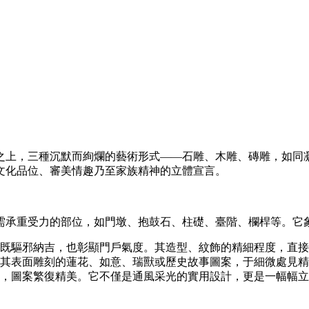
之上，三種沉默而絢爛的藝術形式——石雕、木雕、磚雕，如同
文化品位、審美情趣乃至家族精神的立體宣言。
需承重受力的部位，如門墩、抱鼓石、柱礎、臺階、欄桿等。它
既驅邪納吉，也彰顯門戶氣度。其造型、紋飾的精細程度，直接
其表面雕刻的蓮花、如意、瑞獸或歷史故事圖案，于細微處見精
，圖案繁復精美。它不僅是通風采光的實用設計，更是一幅幅立