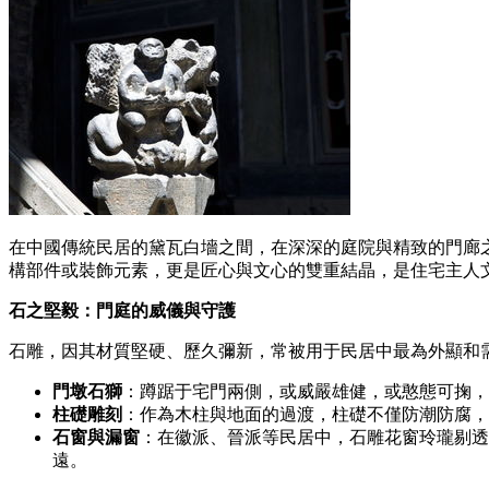
在中國傳統民居的黛瓦白墻之間，在深深的庭院與精致的門廊
構部件或裝飾元素，更是匠心與文心的雙重結晶，是住宅主人
石之堅毅：門庭的威儀與守護
石雕，因其材質堅硬、歷久彌新，常被用于民居中最為外顯和
門墩石獅
：蹲踞于宅門兩側，或威嚴雄健，或憨態可掬，
柱礎雕刻
：作為木柱與地面的過渡，柱礎不僅防潮防腐，
石窗與漏窗
：在徽派、晉派等民居中，石雕花窗玲瓏剔透
遠。